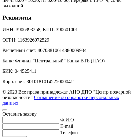
пн-чт 8.00 - 16.30, пт 8.00-16.00, перерыв с 13-14 ч; сб-вс
выходной
Реквизиты
ИНН: 3906993258, КПП: 390601001
ОГРН: 1163926072529
Расчетный счет: 40703810614380009934
Банк: Филиал "Центральный" Банка ВТБ (ПАО)
БИК: 044525411
Корр. счет: 30101810145250000411
© 2023 Все права принадлежат АНО ДПО "Центр пожарной
безопасности"
Соглашение об обработке персональных
данных
Оставить заявку
Ф.И.О
E-mail
Телефон