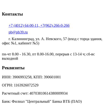
Контакты
+7 (4012) 64-00-11, +7(962)-266-0-266
pb@pb39.ru
г. Калининград, ул. А. Невского, 57
(вход с торца здания,
офис №1, кабинет №5)
пн-чт 8.00 - 16.30, пт 8.00-16.00, перерыв с 13-14 ч; сб-вс
выходной
Реквизиты
ИНН: 3906993258, КПП: 390601001
ОГРН: 1163926072529
Расчетный счет: 40703810614380009934
Банк: Филиал "Центральный" Банка ВТБ (ПАО)