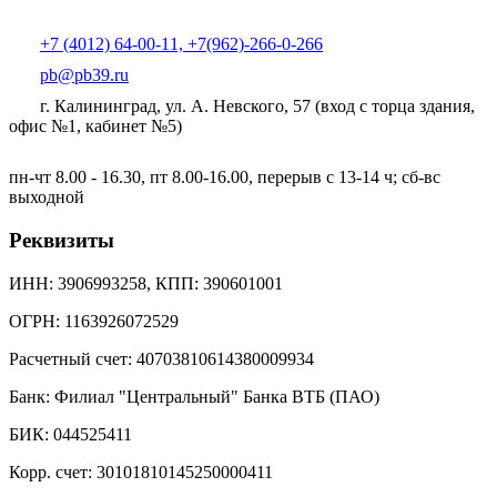
+7 (4012) 64-00-11, +7(962)-266-0-266
pb@pb39.ru
г. Калининград, ул. А. Невского, 57
(вход с торца здания,
офис №1, кабинет №5)
пн-чт 8.00 - 16.30, пт 8.00-16.00, перерыв с 13-14 ч; сб-вс
выходной
Реквизиты
ИНН: 3906993258, КПП: 390601001
ОГРН: 1163926072529
Расчетный счет: 40703810614380009934
Банк: Филиал "Центральный" Банка ВТБ (ПАО)
БИК: 044525411
Корр. счет: 30101810145250000411