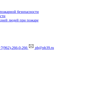
 пожарной безопасности
ости
ацией людей при пожаре
 +7(962)-266-0-266
pb@pb39.ru