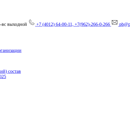
сб-вс выходной
+7 (4012) 64-00-11, +7(962)-266-0-266
pb@p
рганизации
ий) состав
025