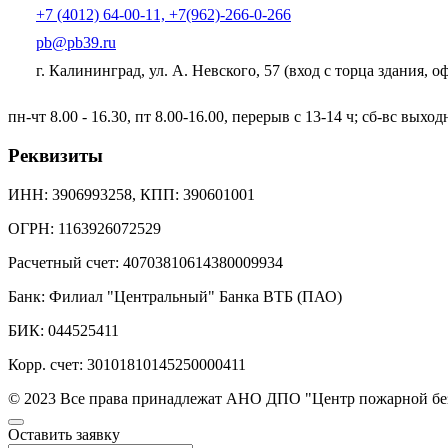
+7 (4012) 64-00-11, +7(962)-266-0-266
pb@pb39.ru
г. Калининград, ул. А. Невского, 57
(вход с торца здания, 
пн-чт 8.00 - 16.30, пт 8.00-16.00, перерыв с 13-14 ч; сб-вс выхо
Реквизиты
ИНН: 3906993258, КПП: 390601001
ОГРН: 1163926072529
Расчетный счет: 40703810614380009934
Банк: Филиал "Центральный" Банка ВТБ (ПАО)
БИК: 044525411
Корр. счет: 30101810145250000411
© 2023 Все права принадлежат АНО ДПО "Центр пожарной бе
Оставить заявку